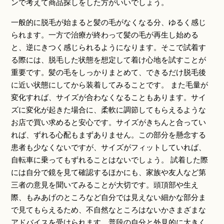
ンで考えて商品探しをした方がいいでしょう。
一般的に脱毛が始まると髪の毛がなくなる分、ゆるく感じ
られます。一方で治療が終わって髪の毛が再生し始める
と、逆にきつく感じられるようになります。そこで試着す
る際には、脱毛した状態を想定して着け心地を試すことが
重要です。髪の毛をしっかりまとめて、できるだけ脱毛後
に近い状態にしてから装着してみることです。 また毛量が
変化すれば、サイズが合わなくなることもあります。サイ
ズに変化が起きた場合に、柔軟に調節してもらえるような
お店で買い求めると安心です。サイズがきちんと合ってい
れば、ずれる心配もまずありません。この部分を懸念する
患者も少なくないですが、サイズがフィットしていれば、
自転車に乗ってもずれることはないでしょう。 試着した際
には自分で鏡を見て確認するほかにも、家族や友人など第
三者の意見を聞いてみることが大切です。頭頂部や生え
際、もみあげのところなど自分では見えない細かな部分ま
で見てもらえるため、不自然なところはないかさまざまな
アドバイスを受けられます。普段の自分と外見的に大きく