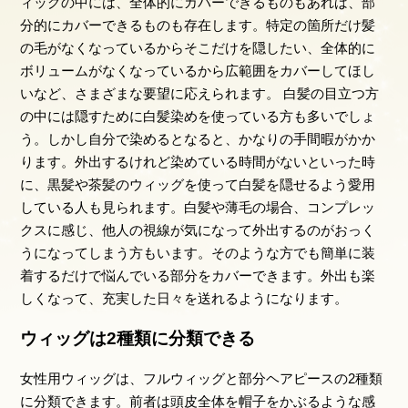
ィッグの中には、全体的にカバーできるものもあれば、部
分的にカバーできるものも存在します。特定の箇所だけ髪
の毛がなくなっているからそこだけを隠したい、全体的に
ボリュームがなくなっているから広範囲をカバーしてほし
いなど、さまざまな要望に応えられます。 白髪の目立つ方
の中には隠すために白髪染めを使っている方も多いでしょ
う。しかし自分で染めるとなると、かなりの手間暇がかか
ります。外出するけれど染めている時間がないといった時
に、黒髪や茶髪のウィッグを使って白髪を隠せるよう愛用
している人も見られます。白髪や薄毛の場合、コンプレッ
クスに感じ、他人の視線が気になって外出するのがおっく
うになってしまう方もいます。そのような方でも簡単に装
着するだけで悩んでいる部分をカバーできます。外出も楽
しくなって、充実した日々を送れるようになります。
ウィッグは2種類に分類できる
女性用ウィッグは、フルウィッグと部分ヘアピースの2種類
に分類できます。前者は頭皮全体を帽子をかぶるような感