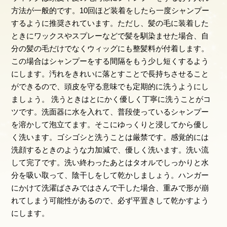
方法が一般的です。10回ほど装着をしたら一度シャンプー
するように推奨されています。ただし、髪の毛に装着した
ときにワックスやスプレーなどで髪を馴染ませた場合、自
分の髪の毛だけでなくウィッグにも整髪料が付着します。
この場合はシャンプーをする間隔をもう少し短くするよう
にします。汚れをきれいに落とすことで長持ちさせること
ができるので、頭皮を守る意味でも定期的に洗うようにし
ましょう。 洗うときはとにかく優しく丁寧に洗うことがコ
ツです。洗面器に水を入れて、普段使っているシャンプー
を溶かして泡立てます。そこにゆっくりと浸してから優し
く洗います。ゴシゴシと洗うことは厳禁です。感覚的には
洗顔するときのような力加減で、優しく洗います。洗い流
して完了です。洗い終わったあとはタオルでしっかりと水
分を吸い取って、陰干しをして乾かしましょう。ハンガー
にかけて洗濯ばさみではさんで干した場合、重みで形が崩
れてしまう可能性があるので、必ず平置きして乾かすよう
にします。