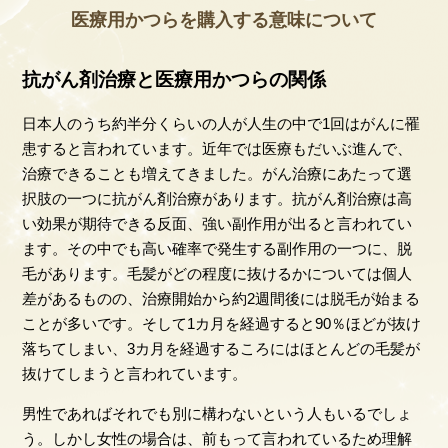
医療用かつらを購入する意味について
抗がん剤治療と医療用かつらの関係
日本人のうち約半分くらいの人が人生の中で1回はがんに罹
患すると言われています。近年では医療もだいぶ進んで、
治療できることも増えてきました。がん治療にあたって選
択肢の一つに抗がん剤治療があります。抗がん剤治療は高
い効果が期待できる反面、強い副作用が出ると言われてい
ます。その中でも高い確率で発生する副作用の一つに、脱
毛があります。毛髪がどの程度に抜けるかについては個人
差があるものの、治療開始から約2週間後には脱毛が始まる
ことが多いです。そして1カ月を経過すると90％ほどが抜け
落ちてしまい、3カ月を経過するころにはほとんどの毛髪が
抜けてしまうと言われています。
男性であればそれでも別に構わないという人もいるでしょ
う。しかし女性の場合は、前もって言われているため理解