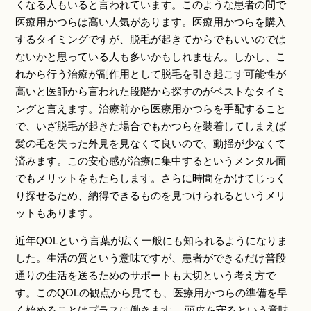
くなる人もいると言われています。このような患者の間で
医療用かつらは高い人気があります。医療用かつらを購入
するタイミングですが、脱毛が起きてからでもいいのでは
ないかと思っている人も多いかもしれません。しかし、こ
れから行う治療が副作用として脱毛を引き起こす可能性が
高いと医師から言われた段階から探すのがベストなタイミ
ングと言えます。治療前から医療用かつらを手配すること
で、いざ脱毛が起きた場合でもかつらを装着してしまえば
髪の毛を失った外見を見なくて良いので、動揺が少なくて
済みます。この安心感が治療に集中するというメンタル面
でもメリットをもたらします。さらに時間をかけてじっく
り探せるため、納得できるものを見つけられるというメリ
ットもあります。
近年QOLという言葉が広く一般にも知られるようになりま
した。生活の質という意味ですが、患者ができるだけ普段
通りの生活を送るためのサポートも大切という考え方で
す。このQOLの観点から見ても、医療用かつらの準備を早
く始めることはプラスに働きます。 頭皮を守るという意味