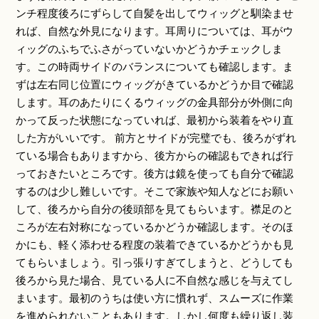
ンチ程度後ろにずらして自髪を出してウィッグと馴染ませ
れば、自然な外見になります。耳周りについては、耳がウ
ィッグのふちでふさがっていないかどうかチェックしま
す。この時両サイドのバランスについても確認します。ま
ずは左右同じ位置にウィッグがきているかどうか目で確認
します。耳のあたりにくるウィッグの金具部分が外側に向
かって反った状態になっていれば、最初から装着をやり直
した方がいいです。 前方とサイドが完璧でも、後ろがずれ
ている場合もありますから、後方からの確認もできれば行
っておきたいところです。後方は鏡を使っても自分で確認
するのは少し難しいです。そこで家族や知人などにお願い
して、後ろから自分の後頭部を見てもらいます。襟足のと
ころが左右対称になっているかどうか確認します。そのほ
かにも、軽く添わせる程度の装着できているかどうかも見
てもらいましょう。引っ張りすぎてしまうと、どうしても
後ろから見た場合、見ている人に不自然な感じを与えてし
まいます。最初のうちは使い方に慣れず、スムーズに作業
を進められないこともあります。しかし何度も繰り返し装