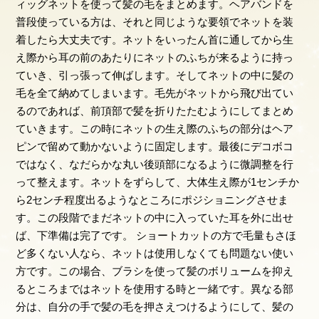
ィッグネットを使って髪の毛をまとめます。ヘアバンドを
普段使っている方は、それと同じような要領でネットを装
着したら大丈夫です。ネットをいったん首に通してから生
え際から耳の前のあたりにネットのふちが来るように持っ
ていき、引っ張って伸ばします。そしてネットの中に髪の
毛を全て納めてしまいます。毛先がネットから飛び出てい
るのであれば、前頂部で髪を折りたたむようにしてまとめ
ていきます。この時にネットの生え際のふちの部分はヘア
ピンで留めて動かないように固定します。最後にデコボコ
ではなく、なだらかな丸い後頭部になるように微調整を行
って整えます。ネットをずらして、大体生え際が1センチか
ら2センチ程度出るようなところにポジショニングさせま
す。この段階でまだネットの中に入っていた耳を外に出せ
ば、下準備は完了です。 ショートカットの方で毛量もさほ
ど多くない人なら、ネットは使用しなくても問題ない使い
方です。この場合、ブラシを使って髪のボリュームを抑え
るところまではネットを使用する時と一緒です。異なる部
分は、自分の手で髪の毛を押さえつけるようにして、髪の